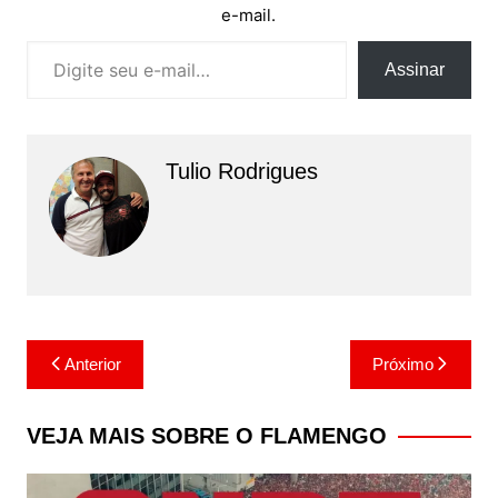
e-mail.
Digite seu e-mail…
Assinar
Tulio Rodrigues
Navegação
Anterior
Próximo
de
Post
VEJA MAIS SOBRE O FLAMENGO