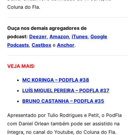
Coluna do Fla.
Ouça nos demais agregadores de
podcast:
Deezer
,
Amazon
,
iTunes
,
Google
Podcasts
,
Castbox
e
Anchor
.
VEJA MAIS:
MC KORINGA – PODFLA #38
LUÍS MIGUEL PEREIRA – PODFLA #37
BRUNO CASTANHA – PODFLA #35
Apresentado por Tulio Rodrigues e Petit, o PodFla
com Daniel Orlean também pode ser assistido na
íntegra, no canal do Youtube, do Coluna do Fla.