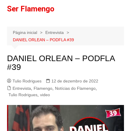
Ir
Ser Flamengo
para
o
conteúdo
Página inicial
Entrevista
DANIEL ORLEAN – PODFLA #39
DANIEL ORLEAN – PODFLA
#39
Tulio Rodrigues
12 de dezembro de 2022
Entrevista
,
Flamengo
,
Notícias do Flamengo
,
Tulio Rodrigues
,
video