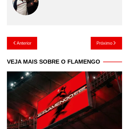
Navegação
Anterior
Próximo
de
Post
VEJA MAIS SOBRE O FLAMENGO