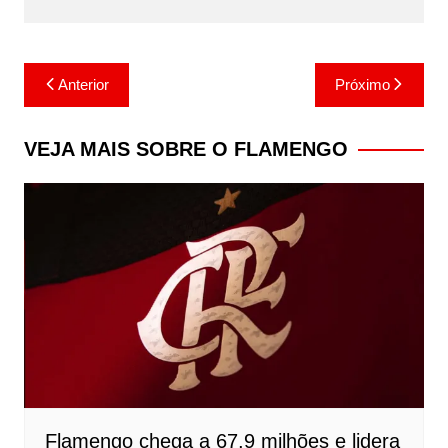
Navegação
Anterior
Próximo
de
Post
VEJA MAIS SOBRE O FLAMENGO
Flamengo chega a 67,9 milhões e lidera