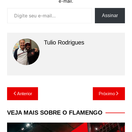
e-mail.
Digite seu e-mail…
Assinar
Tulio Rodrigues
Navegação
Anterior
Próximo
de
Post
VEJA MAIS SOBRE O FLAMENGO