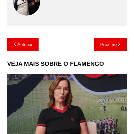
Navegação
Anterior
Próximo
de
Post
VEJA MAIS SOBRE O FLAMENGO