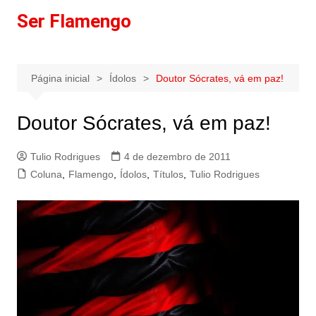
Ir
Ser Flamengo
para
o
conteúdo
Página inicial
Ídolos
Doutor Sócrates, vá em paz!
Doutor Sócrates, vá em paz!
Tulio Rodrigues
4 de dezembro de 2011
Coluna
,
Flamengo
,
Ídolos
,
Títulos
,
Tulio Rodrigues