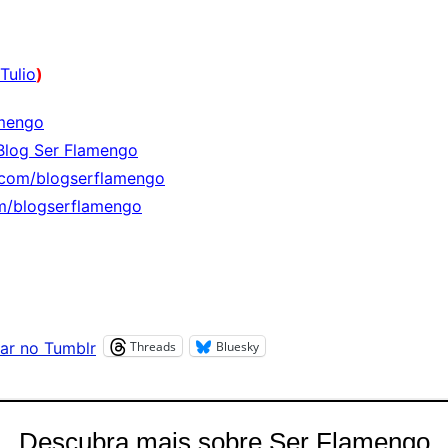
Tulio
)
mengo
Blog Ser Flamengo
.com/blogserflamengo
m/blogserflamengo
Threads
Bluesky
ar no Tumblr
Descubra mais sobre Ser Flamengo