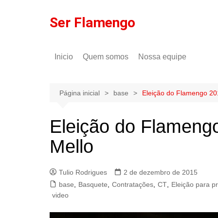
Ir
para
Ser Flamengo
o
conteúdo
Inicio
Quem somos
Nossa equipe
Política de comentários
Tulio Rodrigues
Política de privacidade
Gilson Lima
Página inicial
base
Eleição do Flamengo 20
Eleição do Flameng
Mello
Tulio Rodrigues
2 de dezembro de 2015
base
,
Basquete
,
Contratações
,
CT
,
Eleição para p
video