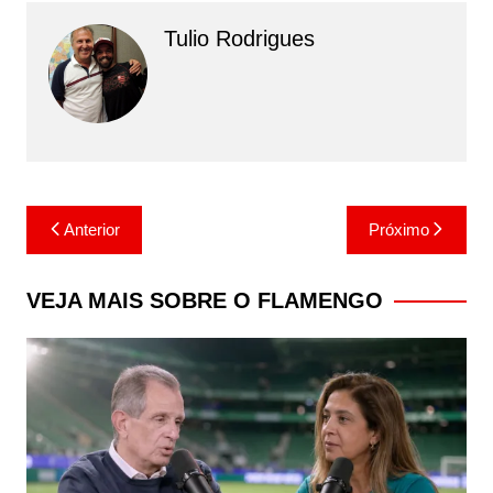
Tulio Rodrigues
Navegação
Anterior
Próximo
de
Post
VEJA MAIS SOBRE O FLAMENGO