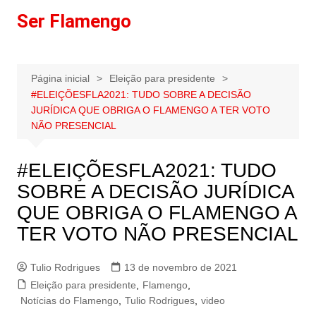
Ir
Ser Flamengo
para
o
conteúdo
Página inicial
Eleição para presidente
#ELEIÇÕESFLA2021​: TUDO SOBRE A DECISÃO
JURÍDICA QUE OBRIGA O FLAMENGO A TER VOTO
NÃO PRESENCIAL
#ELEIÇÕESFLA2021​: TUDO
SOBRE A DECISÃO JURÍDICA
QUE OBRIGA O FLAMENGO A
TER VOTO NÃO PRESENCIAL
Tulio Rodrigues
13 de novembro de 2021
Eleição para presidente
,
Flamengo
,
Notícias do Flamengo
,
Tulio Rodrigues
,
video