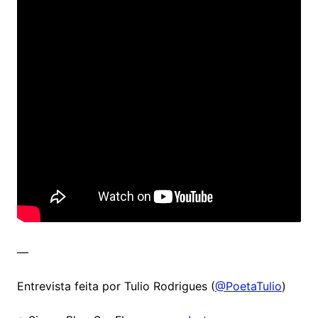
—
Entrevista feita por Tulio Rodrigues (
@PoetaTulio
)