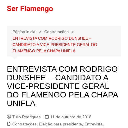
Ir
Ser Flamengo
para
o
conteúdo
Página inicial
Contratações
ENTREVISTA COM RODRIGO DUNSHEE –
CANDIDATO A VICE-PRESIDENTE GERAL DO
FLAMENGO PELA CHAPA UNIFLA
ENTREVISTA COM RODRIGO
DUNSHEE – CANDIDATO A
VICE-PRESIDENTE GERAL
DO FLAMENGO PELA CHAPA
UNIFLA
Tulio Rodrigues
11 de outubro de 2018
Contratações
,
Eleição para presidente
,
Entrevista
,