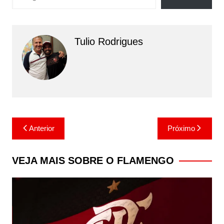
Tulio Rodrigues
Navegação
Anterior
Próximo
de
Post
VEJA MAIS SOBRE O FLAMENGO