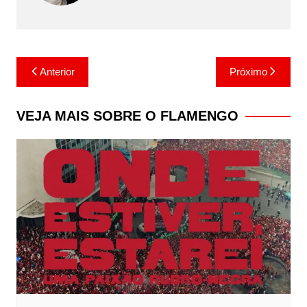
Navegação
Anterior
Próximo
de
Post
VEJA MAIS SOBRE O FLAMENGO