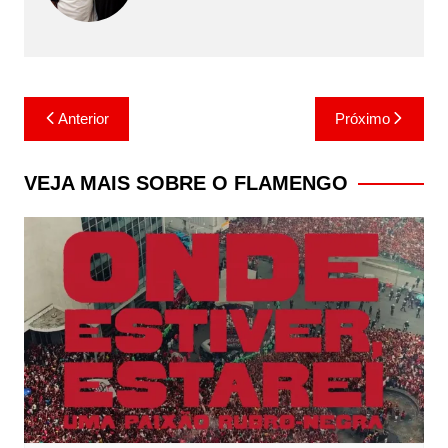
Navegação
Anterior
Próximo
de
Post
VEJA MAIS SOBRE O FLAMENGO