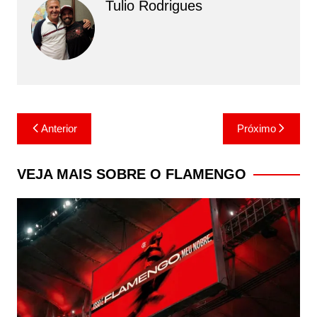
Tulio Rodrigues
Navegação
Anterior
Próximo
de
Post
VEJA MAIS SOBRE O FLAMENGO