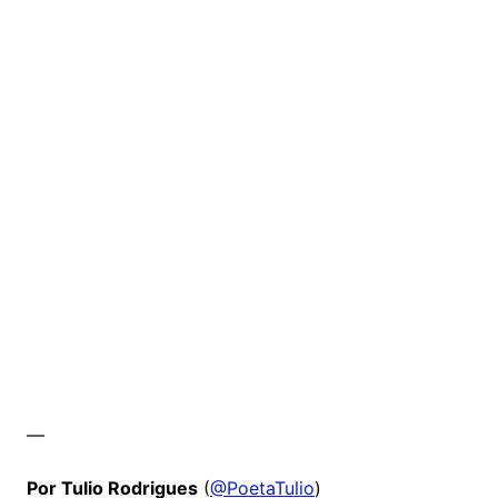
—
Por Tulio Rodrigues
(
@PoetaTulio
)