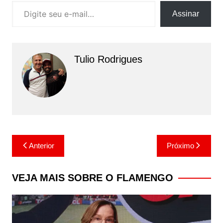
Digite seu e-mail…
Assinar
Tulio Rodrigues
Navegação
Anterior
Próximo
de
Post
VEJA MAIS SOBRE O FLAMENGO