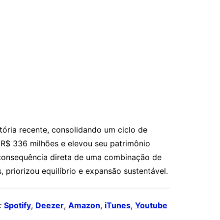
ória recente, consolidando um ciclo de
 R$ 336 milhões e elevou seu patrimônio
o consequência direta de uma combinação de
priorizou equilíbrio e expansão sustentável.
:
Spotify
,
Deezer
,
Amazon
,
iTunes
,
Youtube