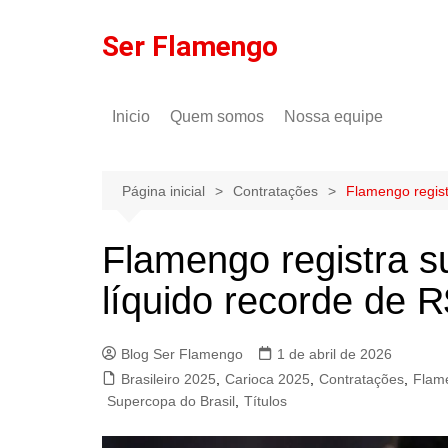
Ir
para
Ser Flamengo
o
conteúdo
Inicio
Quem somos
Nossa equipe
Política de comentários
Tulio Rodrigues
Política de privacidade
Gilson Lima
Página inicial
Contratações
Flamengo regist
Flamengo registra s
líquido recorde de 
Blog Ser Flamengo
1 de abril de 2026
Brasileiro 2025
,
Carioca 2025
,
Contratações
,
Flam
Supercopa do Brasil
,
Títulos