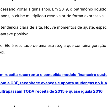
cessário voltar alguns anos. Em 2019, o patrimônio líqu
 anos, o clube multiplicou esse valor de forma expressiva.
a tendência clara de alta. Houve momentos de ajuste, espe
anteve positiva.
o. Ele é resultado de uma estratégia que combina geração 
ol.
em receita recorrente e consolida modelo financeiro sust
com a CBF, reconhece avanços e aponta mudanças no fute
ultrapassam TODA receita de 2015 e quase iguala 2016