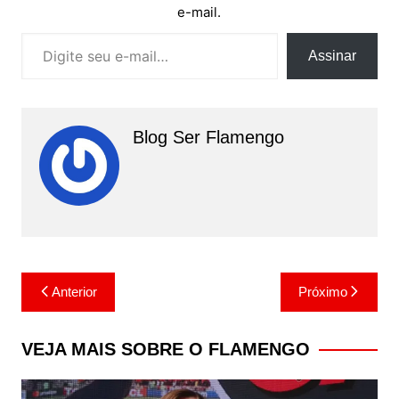
e-mail.
Digite seu e-mail…
Assinar
Blog Ser Flamengo
Navegação
Anterior
Próximo
de
Post
VEJA MAIS SOBRE O FLAMENGO