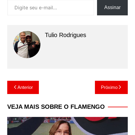
Assinar
Tulio Rodrigues
Navegação
Anterior
Próximo
de
Post
VEJA MAIS SOBRE O FLAMENGO