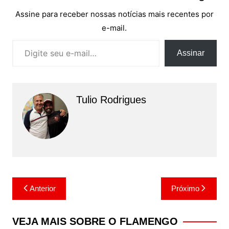
Assine para receber nossas notícias mais recentes por
e-mail.
Digite seu e-mail…
Assinar
Tulio Rodrigues
Navegação
Anterior
Próximo
de
Post
VEJA MAIS SOBRE O FLAMENGO