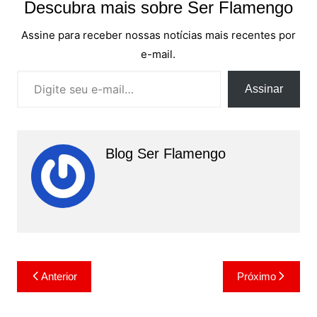
Descubra mais sobre Ser Flamengo
Assine para receber nossas notícias mais recentes por
e-mail.
Digite seu e-mail…
Assinar
Blog Ser Flamengo
Navegação
Anterior
Próximo
de
Post