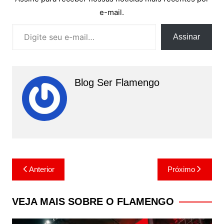
e-mail.
Digite seu e-mail…
Assinar
Blog Ser Flamengo
Navegação
Anterior
Próximo
de
Post
VEJA MAIS SOBRE O FLAMENGO