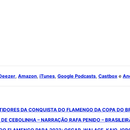
Deezer
,
Amazon
,
iTunes
,
Google Podcasts
,
Castbox
e
An
TIDORES DA CONQUISTA DO FLAMENGO DA COPA DO BR
DE CEBOLINHA – NARRAÇÃO RAFA PENIDO – BRASILEIR