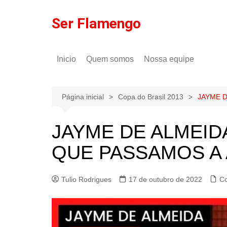
Ir
para
Ser Flamengo
o
conteúdo
Inicio
Quem somos
Nossa equipe
Política de comentários
Tulio Rodrigues
Política de privacidade
Gilson Lima
Página inicial
Copa do Brasil 2013
JAYME D
JAYME DE ALMEID
QUE PASSAMOS A 
Tulio Rodrigues
17 de outubro de 2022
Co