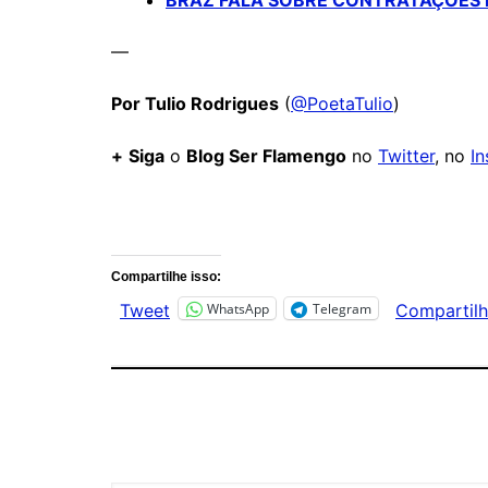
BRAZ FALA SOBRE CONTRATAÇÕES D
—
Por Tulio Rodrigues
(
@PoetaTulio
)
+
Siga
o
Blog Ser Flamengo
no
Twitter
, no
I
Comentários
Compartilhe isso:
WhatsApp
Telegram
Tweet
Compartilh
Digite seu e-mail…