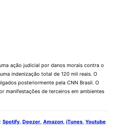
ma ação judicial por danos morais contra o
ma indenização total de 120 mil reais. O
ulgados posteriormente pela
CNN Brasil
. O
 por manifestações de terceiros em ambientes
:
Spotify
,
Deezer
,
Amazon
,
iTunes
,
Youtube