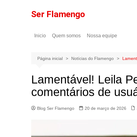
Ir
para
Ser Flamengo
o
conteúdo
Inicio
Quem somos
Nossa equipe
Política de comentários
Tulio Rodrigues
Política de privacidade
Gilson Lima
Página inicial
Notícias do Flamengo
Lamentá
Lamentável! Leila Pe
comentários de usuár
Blog Ser Flamengo
20 de março de 2026