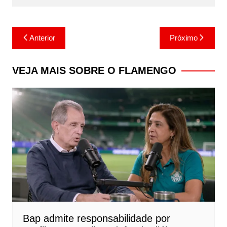
Navegação
Anterior
Próximo
de
Post
VEJA MAIS SOBRE O FLAMENGO
Bap admite responsabilidade por