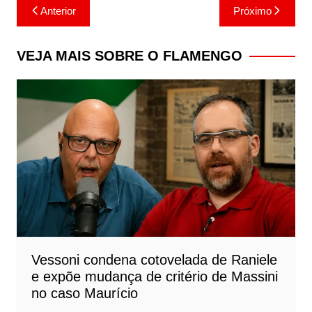
Navegação
Anterior
Próximo
de
Post
VEJA MAIS SOBRE O FLAMENGO
Vessoni condena cotovelada de Raniele
e expõe mudança de critério de Massini
no caso Maurício