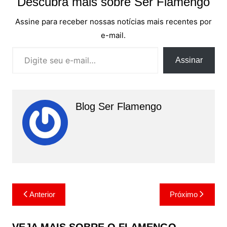
Descubra mais sobre Ser Flamengo
Assine para receber nossas notícias mais recentes por
e-mail.
Digite seu e-mail…
Assinar
Blog Ser Flamengo
Navegação
Anterior
Próximo
de
Post