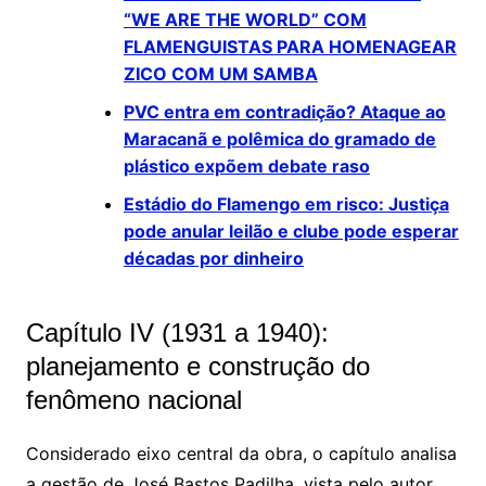
“WE ARE THE WORLD” COM
FLAMENGUISTAS PARA HOMENAGEAR
ZICO COM UM SAMBA
PVC entra em contradição? Ataque ao
Maracanã e polêmica do gramado de
plástico expõem debate raso
Estádio do Flamengo em risco: Justiça
pode anular leilão e clube pode esperar
décadas por dinheiro
Capítulo IV (1931 a 1940):
planejamento e construção do
fenômeno nacional
Considerado eixo central da obra, o capítulo analisa
a gestão de
José Bastos Padilha
, vista pelo autor