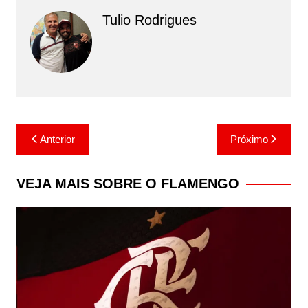
Tulio Rodrigues
Navegação
Anterior
Próximo
de
Post
VEJA MAIS SOBRE O FLAMENGO