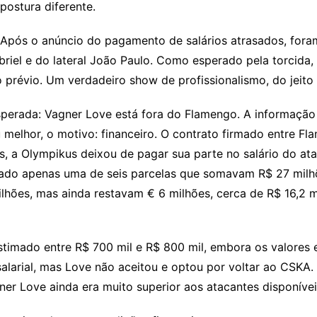
postura diferente.
. Após o anúncio do pagamento de salários atrasados, fora
briel e do lateral João Paulo. Como esperado pela torcida,
o prévio. Um verdadeiro show de profissionalismo, do jeito
sperada: Vagner Love está fora do Flamengo. A informaçã
ou melhor, o motivo: financeiro. O contrato firmado entre F
s, a Olympikus deixou de pagar sua parte no salário do a
itado apenas uma de seis parcelas que somavam R$ 27 mil
ilhões, mas ainda restavam € 6 milhões, cerca de R$ 16,2 
stimado entre R$ 700 mil e R$ 800 mil, embora os valores
salarial, mas Love não aceitou e optou por voltar ao CSKA
er Love ainda era muito superior aos atacantes disponívei