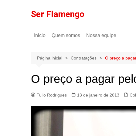
Ir
para
Ser Flamengo
o
conteúdo
Inicio
Quem somos
Nossa equipe
Política de comentários
Tulio Rodrigues
Política de privacidade
Gilson Lima
Página inicial
Contratações
O preço a pagar
O preço a pagar pelo
Tulio Rodrigues
13 de janeiro de 2013
Co