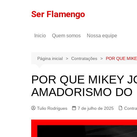
Ir
para
Ser Flamengo
o
conteúdo
Inicio
Quem somos
Nossa equipe
Política de comentários
Tulio Rodrigues
Política de privacidade
Gilson Lima
Página inicial
Contratações
POR QUE MIK
POR QUE MIKEY 
AMADORISMO DO
Tulio Rodrigues
7 de julho de 2025
Contr