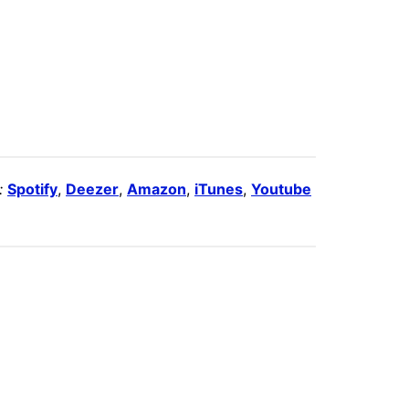
:
Spotify
,
Deezer
,
Amazon
,
iTunes
,
Youtube