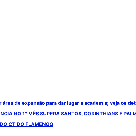
área de expansão para dar lugar a academia; veja os det
NCIA NO 1° MÊS SUPERA SANTOS, CORINTHIANS E PALM
 DO CT DO FLAMENGO