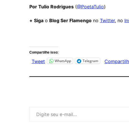
Por Tulio Rodrigues
(
@PoetaTulio
)
+
Siga
o
Blog Ser Flamengo
no
Twitter
, no
I
Comentários
Compartilhe isso:
WhatsApp
Telegram
Tweet
Compartilh
Digite seu e-mail…