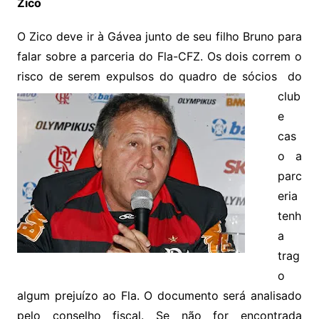
Zico
O Zico deve ir à Gávea junto de seu filho Bruno para
falar sobre a parceria do Fla-CFZ. Os dois correm o
risco de serem expuls
os do quadro de sócios do
club
e
cas
o a
parc
eria
tenh
a
trag
o
algum prejuízo ao Fla. O documento será analisado
pelo conselho fiscal. Se não for encontrada