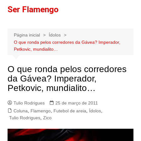
Ir
Ser Flamengo
para
o
conteúdo
Página inicial
Ídolos
O que ronda pelos corredores da Gávea? Imperador,
Petkovic, mundialito…
O que ronda pelos corredores
da Gávea? Imperador,
Petkovic, mundialito…
Tulio Rodrigues
25 de março de 2011
Coluna
,
Flamengo
,
Futebol de areia
,
Ídolos
,
Tulio Rodrigues
,
Zico