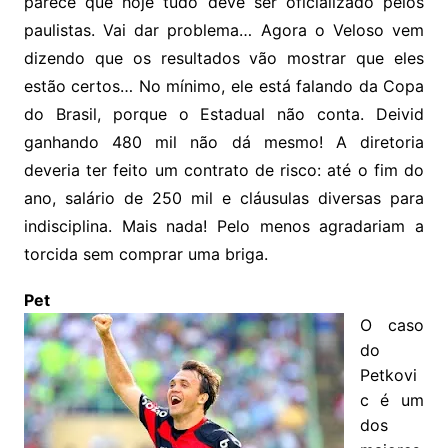
parece que hoje tudo deve ser oficializado pelos
paulistas. Vai dar problema… Agora o Veloso vem
dizendo que os resultados vão mostrar que eles
estão certos… No mínimo, ele está falando da Copa
do Brasil, porque o Estadual não conta. Deivid
ganhando 480 mil não dá mesmo! A diretoria
deveria ter feito um contrato de risco: até o fim do
ano, salário de 250 mil e cláusulas diversas para
indisciplina. Mais nada! Pelo menos agradariam a
torcida sem comprar uma briga.
Pet
O caso
do
Petkovi
c é um
dos