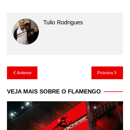
Tulio Rodrigues
Navegação
Anterior
Próximo
de
Post
VEJA MAIS SOBRE O FLAMENGO