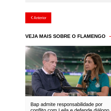
Navegação
Anterior
de
Post
VEJA MAIS SOBRE O FLAMENGO
Bap admite responsabilidade por
conflito com Leila e defende diálogo