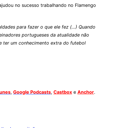
o ajudou no sucesso trabalhando no Flamengo
culdades para fazer o que ele fez (…) Quando
reinadores portugueses da atualidade não
e ter um conhecimento extra do futebol
Tunes
,
Google Podcasts
,
Castbox
e
Anchor
.