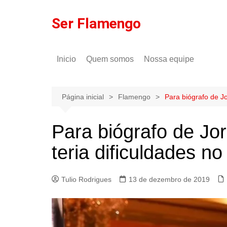
Ir
para
Ser Flamengo
o
conteúdo
Inicio
Quem somos
Nossa equipe
Política de comentários
Tulio Rodrigues
Política de privacidade
Gilson Lima
Página inicial
Flamengo
Para biógrafo de J
Para biógrafo de Jo
teria dificuldades n
Tulio Rodrigues
13 de dezembro de 2019