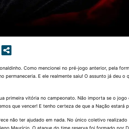
Ronaldinho. Como mencionei no pré-jogo anterior, pela fo
nho permaneceria. E ele realmente saiu! O assunto já deu o
ua primeira vitória no campeonato. Não importa se o jogo
emos que vencer! E tenho certeza de que a Nação estará 
ece não ter ajudado em nada. No único coletivo realizado ne
iego Maurício. O ataque do time reserva foi formado por 