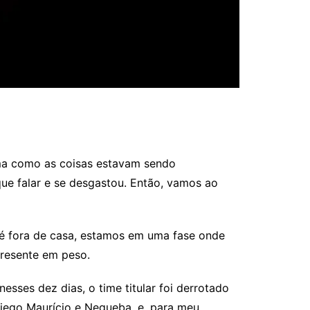
rma como as coisas estavam sendo
 que falar e se desgastou. Então, vamos ao
 é fora de casa, estamos em uma fase onde
presente em peso.
sses dez dias, o time titular foi derrotado
Diego Maurício e Negueba, e, para meu