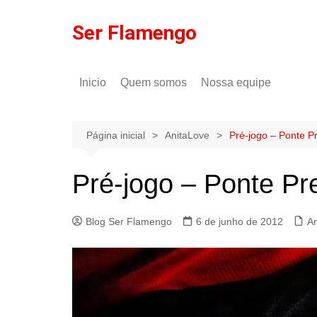
Ir
para
Ser Flamengo
o
conteúdo
Inicio
Quem somos
Nossa equipe
Política de comentários
Tulio Rodrigues
Política de privacidade
Gilson Lima
Página inicial
AnitaLove
Pré-jogo – Ponte P
Pré-jogo – Ponte Pr
Blog Ser Flamengo
6 de junho de 2012
An