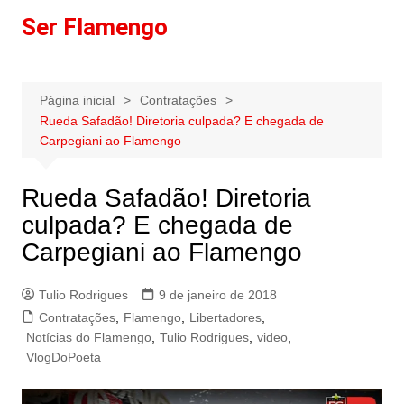
Ir
Ser Flamengo
para
o
conteúdo
Página inicial
Contratações
Rueda Safadão! Diretoria culpada? E chegada de
Carpegiani ao Flamengo
Rueda Safadão! Diretoria
culpada? E chegada de
Carpegiani ao Flamengo
Tulio Rodrigues
9 de janeiro de 2018
Contratações
,
Flamengo
,
Libertadores
,
Notícias do Flamengo
,
Tulio Rodrigues
,
video
,
VlogDoPoeta