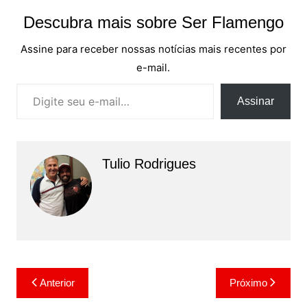
Descubra mais sobre Ser Flamengo
Assine para receber nossas notícias mais recentes por
e-mail.
Digite seu e-mail…
Assinar
Tulio Rodrigues
Navegação
Anterior
Próximo
de