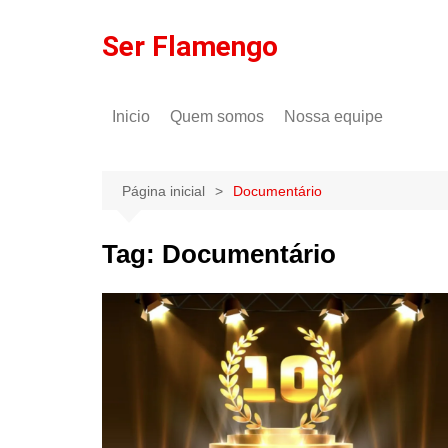
Ir
para
Ser Flamengo
o
conteúdo
Inicio
Quem somos
Nossa equipe
Política de comentários
Tulio Rodrigues
Política de privacidade
Gilson Lima
Página inicial
Documentário
Tag:
Documentário