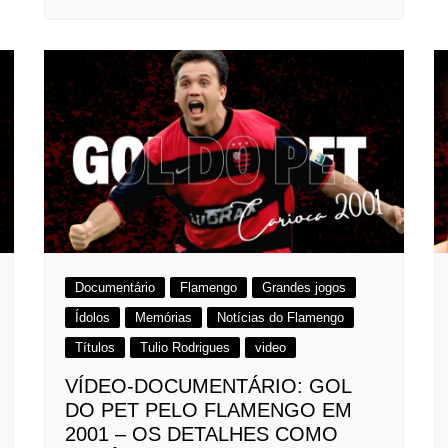
Documentário
Flamengo
Grandes jogos
Ídolos
Memórias
Notícias do Flamengo
Títulos
Tulio Rodrigues
video
VÍDEO-DOCUMENTÁRIO: GOL
DO PET PELO FLAMENGO EM
2001 – OS DETALHES COMO