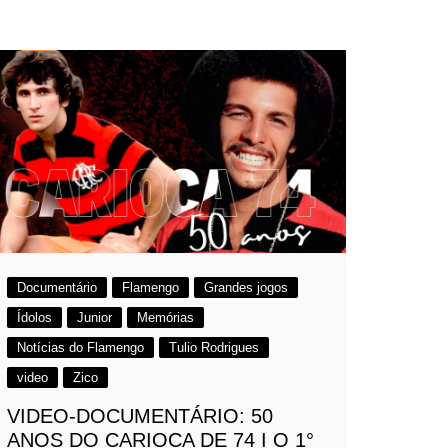
Documentário
Flamengo
Grandes jogos
Ídolos
Junior
Memórias
Notícias do Flamengo
Tulio Rodrigues
video
Zico
VIDEO-DOCUMENTÁRIO: 50
ANOS DO CARIOCA DE 74 I O 1°