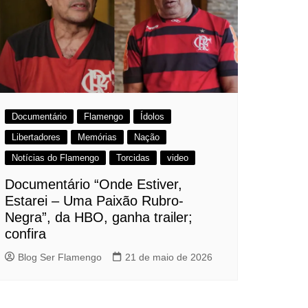
Documentário
Flamengo
Ídolos
Libertadores
Memórias
Nação
Notícias do Flamengo
Torcidas
video
Documentário “Onde Estiver,
Estarei – Uma Paixão Rubro-
Negra”, da HBO, ganha trailer;
confira
Blog Ser Flamengo
21 de maio de 2026