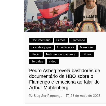
Documentário
Filmes
Flamengo
Grandes jogos
Libertadores
Memórias
Nação
Notícias do Flamengo
Títulos
Torcidas
video
Pedro Asbeg revela bastidores de
documentário da HBO sobre o
Flamengo e emociona ao falar de
Arthur Muhlenberg
Blog Ser Flamengo
28 de maio de 2026