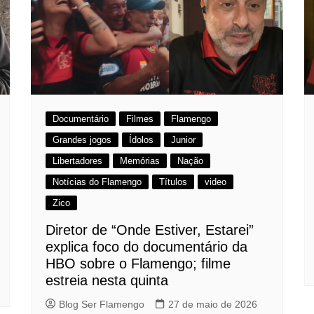
Documentário
Filmes
Flamengo
Grandes jogos
Ídolos
Junior
Libertadores
Memórias
Nação
Notícias do Flamengo
Títulos
video
Zico
Diretor de “Onde Estiver, Estarei”
explica foco do documentário da
HBO sobre o Flamengo; filme
estreia nesta quinta
Blog Ser Flamengo
27 de maio de 2026