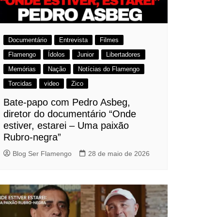
Documentário
Entrevista
Filmes
Flamengo
Ídolos
Junior
Libertadores
Memórias
Nação
Notícias do Flamengo
Torcidas
video
Zico
Bate-papo com Pedro Asbeg,
diretor do documentário “Onde
estiver, estarei – Uma paixão
Rubro-negra”
Blog Ser Flamengo
28 de maio de 2026