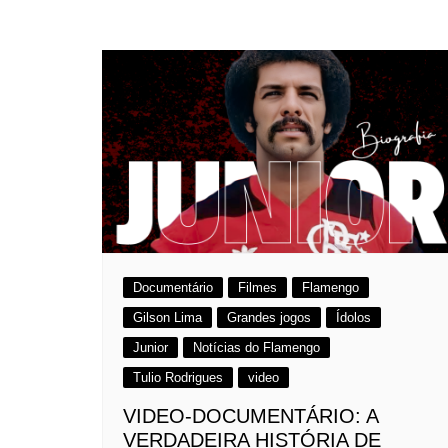
Documentário
Filmes
Flamengo
Gilson Lima
Grandes jogos
Ídolos
Junior
Notícias do Flamengo
Tulio Rodrigues
video
VIDEO-DOCUMENTÁRIO: A
VERDADEIRA HISTÓRIA DE