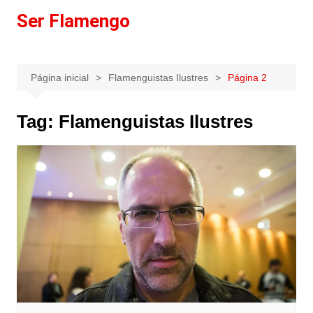
Ir
Ser Flamengo
para
o
conteúdo
Página inicial
Flamenguistas Ilustres
Página 2
Tag:
Flamenguistas Ilustres