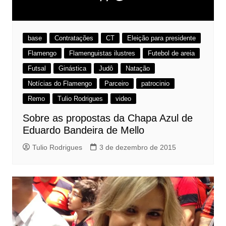
base
Contratações
CT
Eleição para presidente
Flamengo
Flamenguistas ilustres
Futebol de areia
Futsal
Ginástica
Judô
Natação
Notícias do Flamengo
Parceiro
patrocinio
Remo
Tulio Rodrigues
video
Sobre as propostas da Chapa Azul de
Eduardo Bandeira de Mello
Tulio Rodrigues
3 de dezembro de 2015