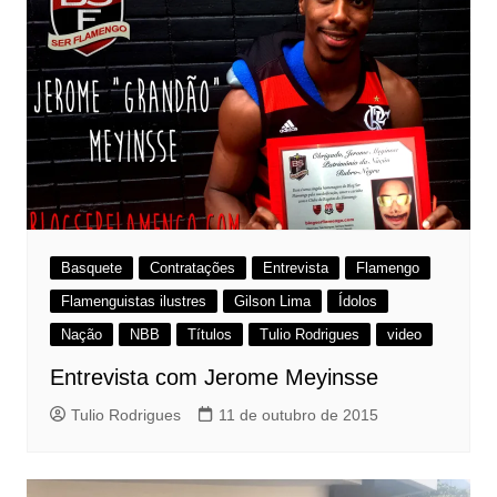
Basquete
Contratações
Entrevista
Flamengo
Flamenguistas ilustres
Gilson Lima
Ídolos
Nação
NBB
Títulos
Tulio Rodrigues
video
Entrevista com Jerome Meyinsse
Tulio Rodrigues
11 de outubro de 2015