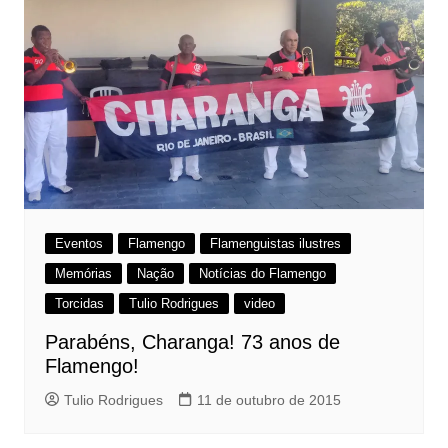
Eventos
Flamengo
Flamenguistas ilustres
Memórias
Nação
Notícias do Flamengo
Torcidas
Tulio Rodrigues
video
Parabéns, Charanga! 73 anos de
Flamengo!
Tulio Rodrigues
11 de outubro de 2015