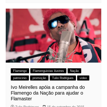
Flamengo
Flamenguistas ilustres
Nação
patrocinio
promoção
Tulio Rodrigues
video
Ivo Meirelles apóia a campanha do
Flamengo da Nação para ajudar o
Flamaster
Tulio Rodrigues
15 de setembro de 2015