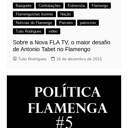
Basquete
Contratações
Entrevista
Flamengo
Flamenguistas ilustres
Nação
Notícias do Flamengo
Parceiro
patrocinio
Tulio Rodrigues
video
Sobre a Nova FLA TV, o maior desafio
de Antonio Tabet no Flamengo
Tulio Rodrigues
16 de dezembro de 2015