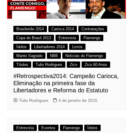
Brasileirão 2014
Carioca 2014
Contratações
Copa do Brasil 2013
Entrevista
Flamengo
Ídolos
Libertadores 2014
Livros
Manto Sagrado
NBB
Notícias do Flamengo
Títulos
Tulio Rodrigues
Zico
Zico 60 Anos
#Retrospectiva2014: Campeão Carioca,
Eliminação na primeira fase da
Libertadores e Reforma do Estatuto
Tulio Rodrigues
4 de janeiro de 2015
Entrevista
Eventos
Flamengo
Ídolos