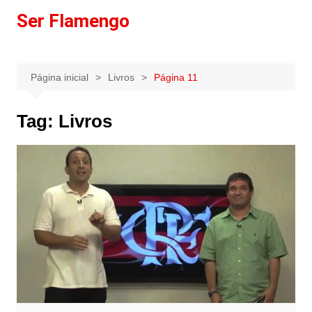
Ir
Ser Flamengo
para
o
conteúdo
Página inicial
Livros
Página 11
Tag:
Livros