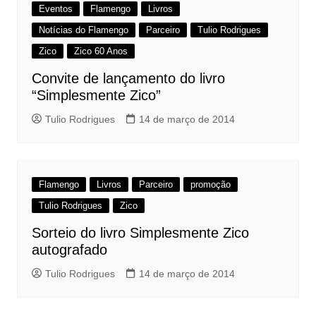
Eventos
Flamengo
Livros
Notícias do Flamengo
Parceiro
Tulio Rodrigues
Zico
Zico 60 Anos
Convite de lançamento do livro
“Simplesmente Zico”
Tulio Rodrigues
14 de março de 2014
Flamengo
Livros
Parceiro
promoção
Tulio Rodrigues
Zico
Sorteio do livro Simplesmente Zico
autografado
Tulio Rodrigues
14 de março de 2014