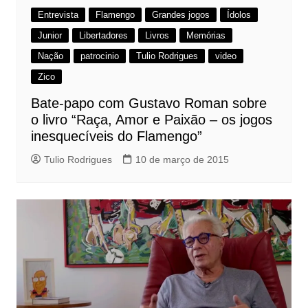
Entrevista
Flamengo
Grandes jogos
Ídolos
Junior
Libertadores
Livros
Memórias
Nação
patrocinio
Tulio Rodrigues
video
Zico
Bate-papo com Gustavo Roman sobre
o livro “Raça, Amor e Paixão – os jogos
inesquecíveis do Flamengo”
Tulio Rodrigues
10 de março de 2015