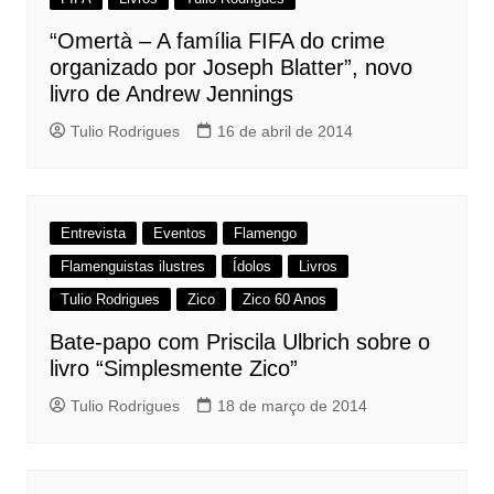
“Omertà – A família FIFA do crime
organizado por Joseph Blatter”, novo
livro de Andrew Jennings
Tulio Rodrigues
16 de abril de 2014
Entrevista
Eventos
Flamengo
Flamenguistas ilustres
Ídolos
Livros
Tulio Rodrigues
Zico
Zico 60 Anos
Bate-papo com Priscila Ulbrich sobre o
livro “Simplesmente Zico”
Tulio Rodrigues
18 de março de 2014