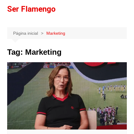
Ir
Ser Flamengo
para
o
conteúdo
Página inicial
Marketing
Tag:
Marketing