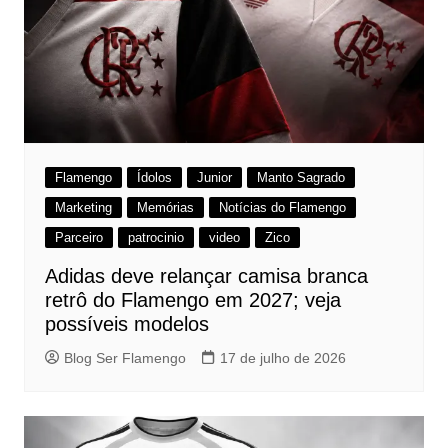
Flamengo
Ídolos
Junior
Manto Sagrado
Marketing
Memórias
Notícias do Flamengo
Parceiro
patrocinio
video
Zico
Adidas deve relançar camisa branca
retrô do Flamengo em 2027; veja
possíveis modelos
Blog Ser Flamengo
17 de julho de 2026