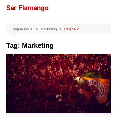
Ir
Ser Flamengo
para
o
conteúdo
Página inicial
Marketing
Página 2
Tag:
Marketing