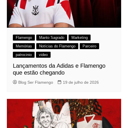
Flamengo
Manto Sagrado
Marketing
Memórias
Notícias do Flamengo
Parceiro
patrocinio
video
Lançamentos da Adidas e Flamengo
que estão chegando
Blog Ser Flamengo
19 de julho de 2026