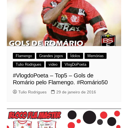
Flamengo
Grandes jogos
Ídolos
Memórias
Tulio Rodrigues
video
VlogDoPoeta
#VlogdoPoeta – Top5 – Gols de
Romário pelo Flamengo. #Romário50
Tulio Rodrigues
29 de janeiro de 2016