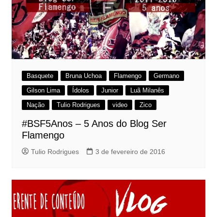
Basquete
Bruna Uchoa
Flamengo
Germano
Gilson Lima
Ídolos
Junior
Luã Milanês
Nação
Tulio Rodrigues
video
Zico
#BSF5Anos – 5 Anos do Blog Ser
Flamengo
Tulio Rodrigues
3 de fevereiro de 2016