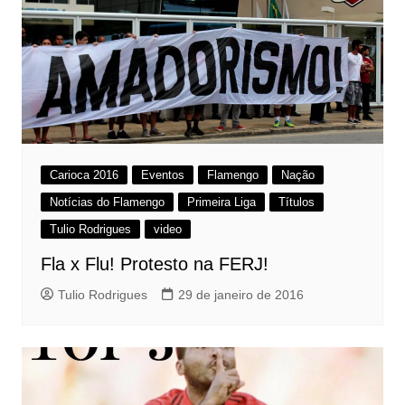
Carioca 2016
Eventos
Flamengo
Nação
Notícias do Flamengo
Primeira Liga
Títulos
Tulio Rodrigues
video
Fla x Flu! Protesto na FERJ!
Tulio Rodrigues
29 de janeiro de 2016