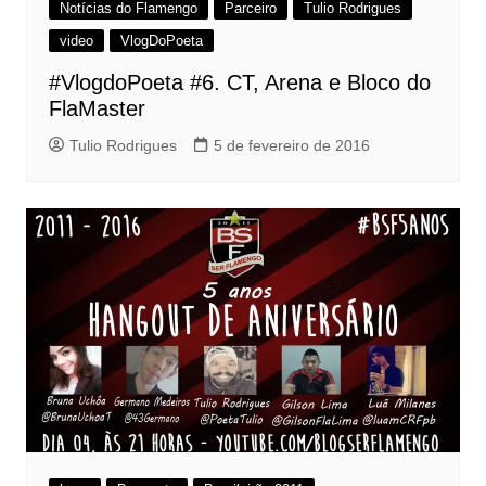
Notícias do Flamengo
Parceiro
Tulio Rodrigues
video
VlogDoPoeta
#VlogdoPoeta #6. CT, Arena e Bloco do
FlaMaster
Tulio Rodrigues
5 de fevereiro de 2016