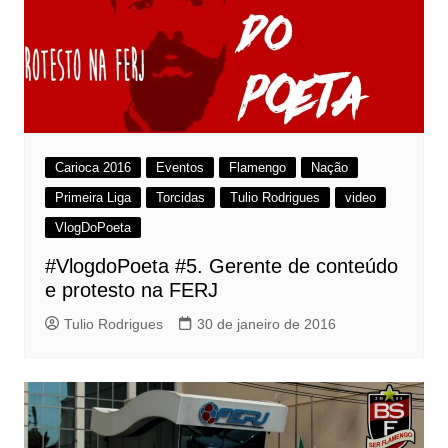
Carioca 2016
Eventos
Flamengo
Nação
Primeira Liga
Torcidas
Tulio Rodrigues
video
VlogDoPoeta
#VlogdoPoeta #5. Gerente de conteúdo
e protesto na FERJ
Tulio Rodrigues
30 de janeiro de 2016