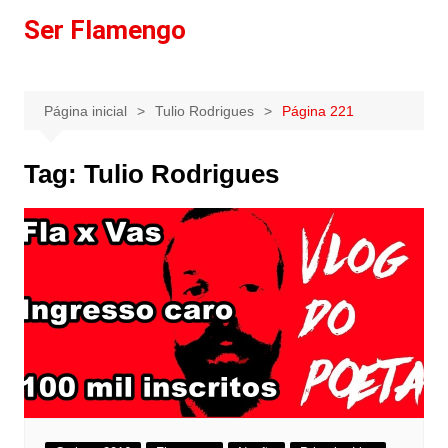
Ir
Ser Flamengo
para
o
conteúdo
Página inicial
Tulio Rodrigues
Página 221
Tag:
Tulio Rodrigues