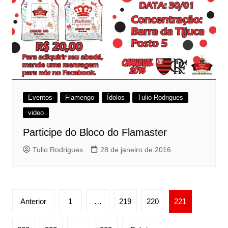
Eventos
Flamengo
Ídolos
Tulio Rodrigues
video
Participe do Bloco do Flamaster
Tulio Rodrigues
28 de janeiro de 2016
Paginação
Anterior
1
…
219
220
221
de
posts