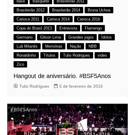
base
Basquete
Brasileirão 2011
Brasileirão 2012
Brasileirão 2014
Bruna Uchoa
Carioca 2011
Carioca 2014
Carioca 2016
Copa do Brasil 2013
Entrevista
Flamengo
Germano
Gilson Lima
Grandes jogos
Ídolos
Luã Milanês
Memórias
Nação
NBB
Ronaldinho
Títulos
Tulio Rodrigues
video
Zico
Hangout de aniversário. #BSF5Anos
Tulio Rodrigues
5 de fevereiro de 2016