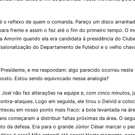
 é o reflexo de quem o comanda. Pareço um disco arranhad
 para frente e assim o fez até o fim do primeiro tempo. O
a Amorim quando ela era candidata à presidência do Club
issionalização do Departamento de Futebol e o velho cha
residente, e me respondam: algo parecido ocorreu neste t
osto. Estou sendo equivocado nessa analogia?
oel não fez alterações na equipe e, com cinco minutos, já
os contra-ataques. Logo em seguida, ele tirou o Deivid e co
onteceu em nosso ponto mais fraco: a bola levantada na ár
lians começaram a distribuir faltas próximas da área. O se
o da defesa. Era para o grande Júnior César marcar o pequ