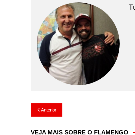
T
Navegação
Anterior
de
Post
VEJA MAIS SOBRE O FLAMENGO