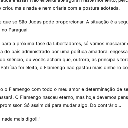
 tática é essa? Não entendi até agora! Neste momento, perc
 criou mais nada e nem criaria com a postura adotada.
e que só São Judas pode proporcionar. A situação é a segu
 no Paraguai.
 para a próxima fase da Libertadores, só vamos mascarar o
da do país administrado por uma política amadora, engess
o silêncio, ou vocês acham que, outrora, as principais to
atrícia foi eleita, o Flamengo não gastou mais dinheiro c
ndo o Flamengo com todo o meu amor e determinação de se
o passará. O Flamengo nasceu eterno, mas hoje devemos pens
promissor. Só assim dá para mudar algo! Do contrário…
 nada mais digo!!!”