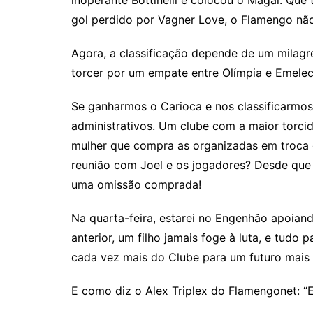
inoperante Bottinelli e colocou o Magal. Que
gol perdido por Vagner Love, o Flamengo não
Agora, a classificação depende de um milagr
torcer por um empate entre Olímpia e Emelec
Se ganharmos o Carioca e nos classificarmos
administrativos. Um clube com a maior torci
mulher que compra as organizadas em troca d
reunião com Joel e os jogadores? Desde que P
uma omissão comprada!
Na quarta-feira, estarei no Engenhão apoia
anterior, um filho jamais foge à luta, e tud
cada vez mais do Clube para um futuro mais 
E como diz o Alex Triplex do Flamengonet: “E