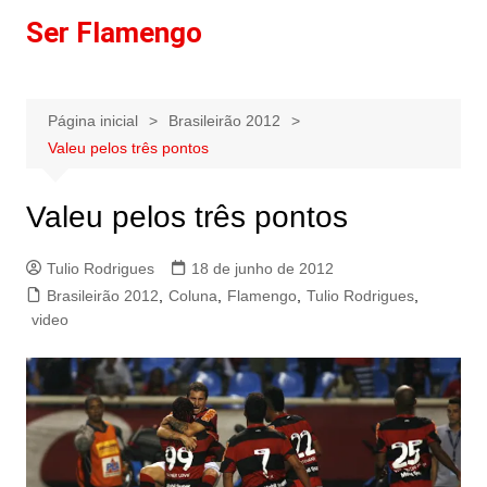
Ir
Ser Flamengo
para
o
conteúdo
Página inicial
Brasileirão 2012
Valeu pelos três pontos
Valeu pelos três pontos
Tulio Rodrigues
18 de junho de 2012
Brasileirão 2012
,
Coluna
,
Flamengo
,
Tulio Rodrigues
,
video