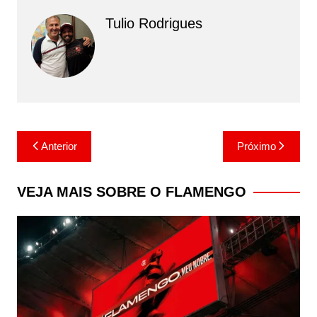
Tulio Rodrigues
Navegação
Anterior
Próximo
de
Post
VEJA MAIS SOBRE O FLAMENGO