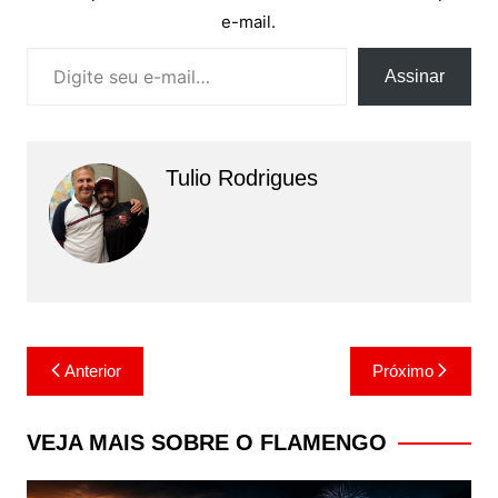
e-mail.
Digite seu e-mail…
Assinar
Tulio Rodrigues
Navegação
Anterior
Próximo
de
Post
VEJA MAIS SOBRE O FLAMENGO