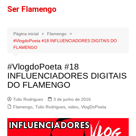
Ir
Ser Flamengo
para
o
conteúdo
Página inicial
Flamengo
#VlogdoPoeta #18 INFLUENCIADORES DIGITAIS DO
FLAMENGO
#VlogdoPoeta #18
INFLUENCIADORES DIGITAIS
DO FLAMENGO
Tulio Rodrigues
3 de junho de 2016
Flamengo
,
Tulio Rodrigues
,
video
,
VlogDoPoeta