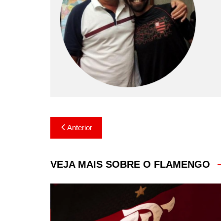
Navegação
Anterior
de
Post
VEJA MAIS SOBRE O FLAMENGO