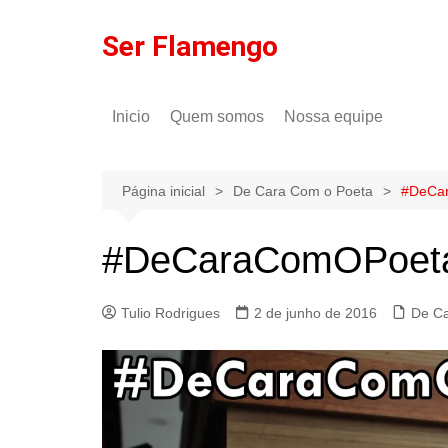
Ir
para
Ser Flamengo
o
conteúdo
Inicio
Quem somos
Nossa equipe
Política de comentários
Tulio Rodrigues
Política de privacidade
Gilson Lima
Página inicial
De Cara Com o Poeta
#DeCar
#DeCaraComOPoeta 
Tulio Rodrigues
2 de junho de 2016
De Ca