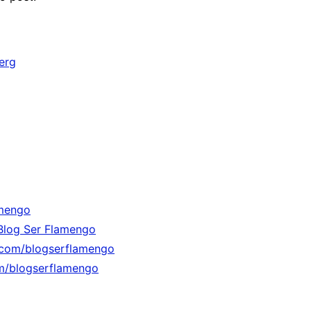
erg
mengo
Blog Ser Flamengo
.com/blogserflamengo
m/blogserflamengo