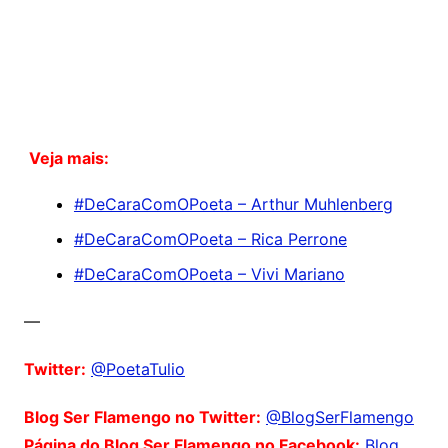
Veja mais:
#DeCaraComOPoeta – Arthur Muhlenberg
#DeCaraComOPoeta – Rica Perrone
#DeCaraComOPoeta – Vivi Mariano
—
Twitter:
@PoetaTulio
Blog Ser Flamengo no Twitter:
@BlogSerFlamengo
Página do Blog Ser Flamengo no Facebook:
Blog