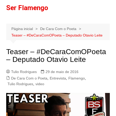
Ir
Ser Flamengo
para
o
conteúdo
Página inicial
De Cara Com o Poeta
Teaser – #DeCaraComOPoeta – Deputado Otavio Leite
Teaser – #DeCaraComOPoeta
– Deputado Otavio Leite
Tulio Rodrigues
29 de maio de 2016
De Cara Com o Poeta
,
Entrevista
,
Flamengo
,
Tulio Rodrigues
,
video