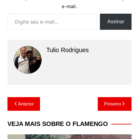
e-mail.
Digite seu e-mail…
Assinar
Tulio Rodrigues
Navegação
Anterior
Próximo
de
Post
VEJA MAIS SOBRE O FLAMENGO