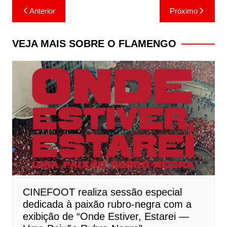
Navegação
Anterior
Próximo
de
Post
VEJA MAIS SOBRE O FLAMENGO
CINEFOOT realiza sessão especial
dedicada à paixão rubro-negra com a
exibição de “Onde Estiver, Estarei —