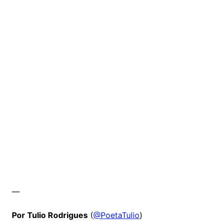
—
Por Tulio Rodrigues
(
@PoetaTulio
)