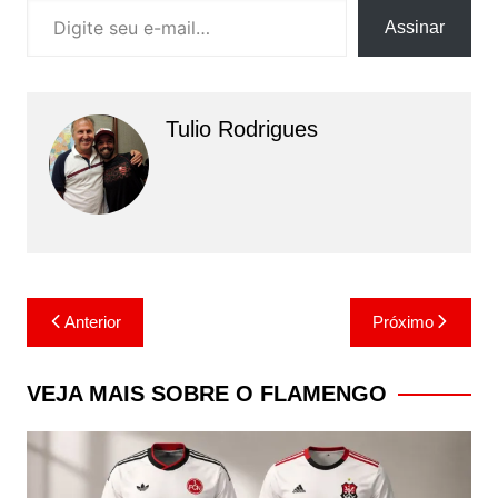
Assinar
Tulio Rodrigues
Navegação
Anterior
Próximo
de
Post
VEJA MAIS SOBRE O FLAMENGO