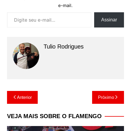
e-mail.
Digite seu e-mail…
Assinar
Tulio Rodrigues
Navegação
Anterior
Próximo
de
Post
VEJA MAIS SOBRE O FLAMENGO