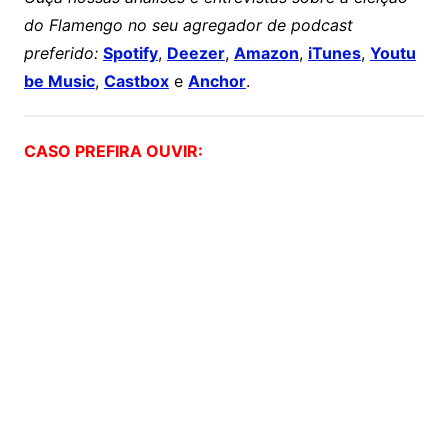
do Flamengo no seu agregador de podcast
preferido:
Spotify
,
Deezer
,
Amazon
,
iTunes
,
Youtu
be Music
,
Castbox
e
Anchor
.
CASO PREFIRA OUVIR: