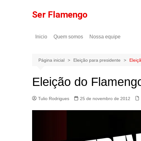
Ir
para
Ser Flamengo
o
conteúdo
Inicio
Quem somos
Nossa equipe
Política de comentários
Tulio Rodrigues
Política de privacidade
Gilson Lima
Página inicial
Eleição para presidente
Eleiç
Eleição do Flamengo
Tulio Rodrigues
25 de novembro de 2012