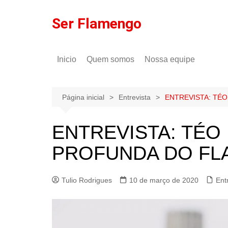
Ir
para
Ser Flamengo
o
conteúdo
Inicio
Quem somos
Nossa equipe
Política de comentários
Tulio Rodrigues
Política de privacidade
Gilson Lima
Página inicial
Entrevista
ENTREVISTA: TÉO
ENTREVISTA: TÉO 
PROFUNDA DO FL
Tulio Rodrigues
10 de março de 2020
Ent