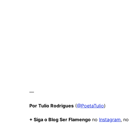
—
Por Tulio Rodrigues
(
@PoetaTulio
)
+ Siga o Blog Ser Flamengo
no
Instagram
, n