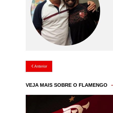
Navegação
Anterior
de
Post
VEJA MAIS SOBRE O FLAMENGO