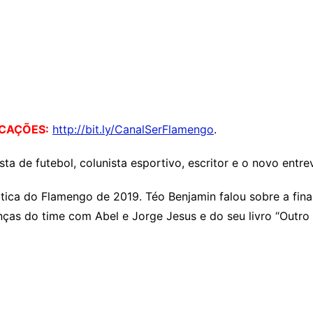
ICAÇÕES:
http://bit.ly/CanalSerFlamengo
.
ta de futebol, colunista esportivo, escritor e o novo entr
tica do Flamengo de 2019. Téo Benjamin falou sobre a final
renças do time com Abel e Jorge Jesus e do seu livro “Outr