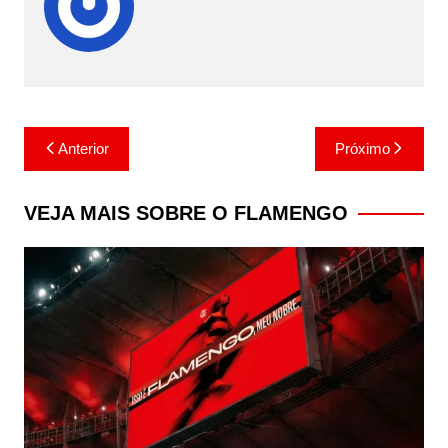
Navegação
Anterior
Próximo
de
Post
VEJA MAIS SOBRE O FLAMENGO