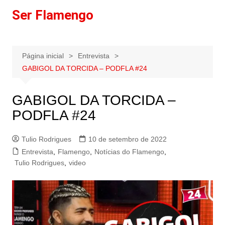
Ir
Ser Flamengo
para
o
conteúdo
Página inicial
Entrevista
GABIGOL DA TORCIDA – PODFLA #24
GABIGOL DA TORCIDA –
PODFLA #24
Tulio Rodrigues
10 de setembro de 2022
Entrevista
,
Flamengo
,
Notícias do Flamengo
,
Tulio Rodrigues
,
video