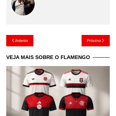
Navegação
Anterior
Próximo
de
Post
VEJA MAIS SOBRE O FLAMENGO