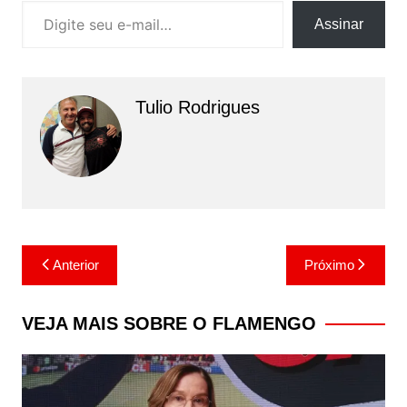
Assinar
Tulio Rodrigues
Navegação
Anterior
Próximo
de
Post
VEJA MAIS SOBRE O FLAMENGO