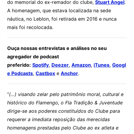
do memorial do ex-remador do clube,
Stuart Angel
.
A homenagem, que estava localizada na sede
náutica, no Leblon, foi retirada em 2016 e nunca
mais foi recolocada.
Ouça nossas entrevistas e análises no seu
agregador de podcast
preferido:
Spotify
,
Deezer
,
Amazon
,
iTunes
,
Googl
e Podcasts
,
Castbox
e
Anchor
.
“
(…) visando zelar pelo patrimônio moral, cultural e
histórico do Flamengo, o Fla Tradição & Juventude
dirige-se aos poderes constituídos do Clube para
requerer a imediata reposição das merecidas
homenagens prestadas pelo Clube ao ex atleta e